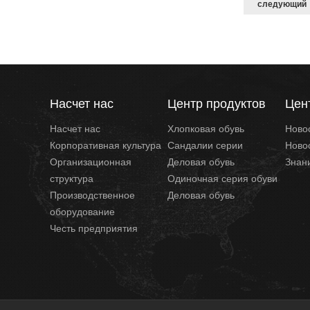
следующий
Насчет нас
Центр продуктов
Цен
Насчет нас
Хлопковая обувь
Ново
Корпоративная культура
Сандалии серии
Ново
Организационная
Деловая обувь
Знан
структура
Одиночная серия обуви
Производственное
Деловая обувь
оборудование
Честь предприятия