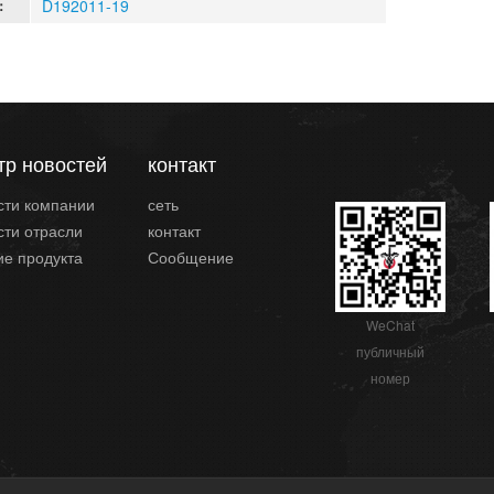
D192011-19
：
тр новостей
контакт
сти компании
сеть
сти отрасли
контакт
ие продукта
Сообщение
WeChat
публичный
номер