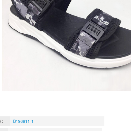
B196611-1
й：