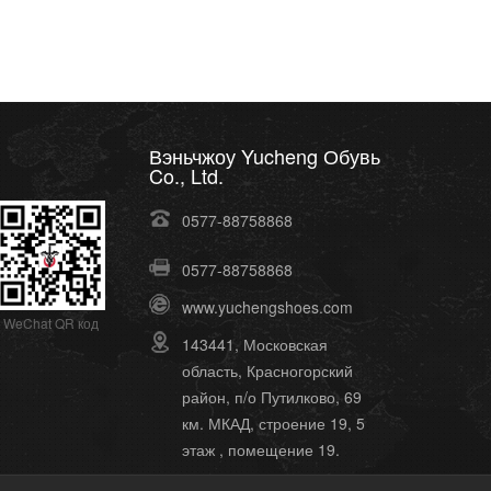
Вэньчжоу Yucheng Обувь
Co., Ltd.
0577-88758868
0577-88758868
www.yuchengshoes.com
WeChat QR код
143441, Московская
область, Красногорский
район, п/о Путилково, 69
км. МКАД, строение 19, 5
этаж , помещение 19.