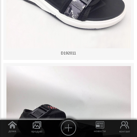
D192011
дома
новости
продукт
контакт