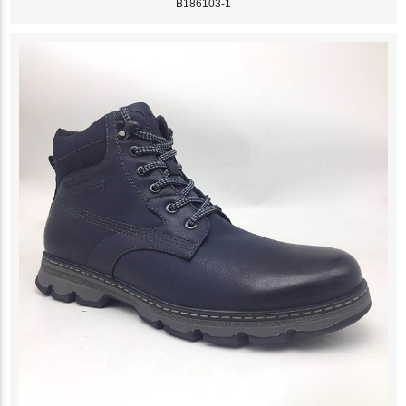
B186103-1