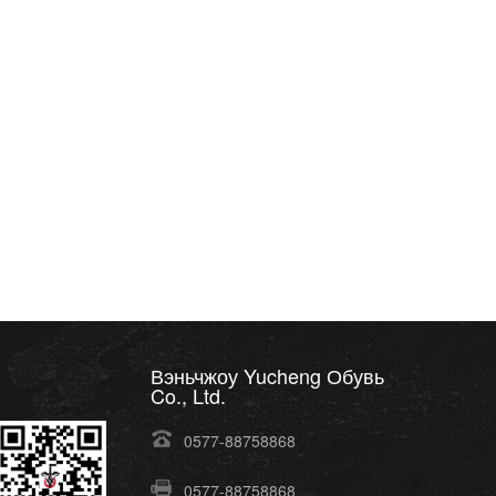
Вэньчжоу Yucheng Обувь
Co., Ltd.
0577-88758868
0577-88758868