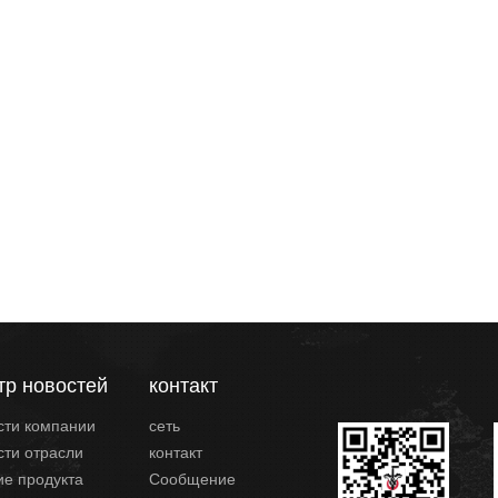
тр новостей
контакт
сти компании
сеть
сти отрасли
контакт
ие продукта
Сообщение