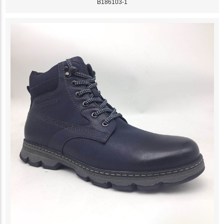
B186103-1