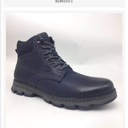
B186103-1